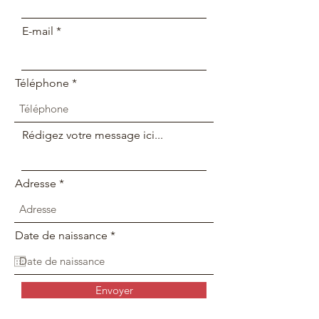
E-mail
Téléphone
Rédigez votre message ici...
Adresse
r
Date de naissance
*
e
q
u
i
Envoyer
r
e
d