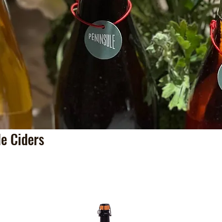
Home
Products
Events
 Ciders