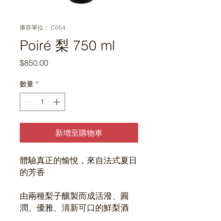
庫存單位： C054
Poiré 梨 750 ml
價
$850.00
格
數量
*
新增至購物車
體驗真正的愉悅，來自法式夏日
的芳香
由兩種梨子釀製而成活潑、圓
潤、優雅、清新可口的鮮梨酒